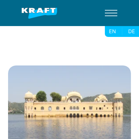
EN
DE
 Jaipur Lake