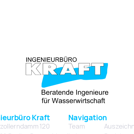
ieurbüro Kraft
Navigation
zollerndamm 120
Team
Auszeich