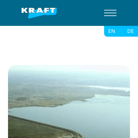
EN
DE
 Selingue