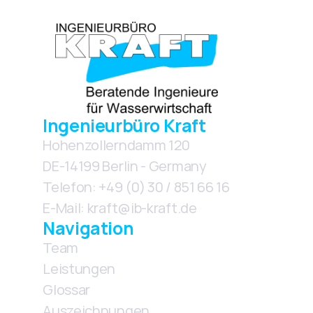
Ingenieurbüro Kraft
Hohenzollerndamm 120
DE-14199 Berlin - Germany
Telefon: +49 (0) 30 / 851 66 16
E-Mail: kraft@ib-kraft.de
Navigation
Team
Leistungen
Glossar
Auszeichnungen